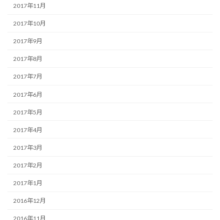
2017年11月
2017年10月
2017年9月
2017年8月
2017年7月
2017年6月
2017年5月
2017年4月
2017年3月
2017年2月
2017年1月
2016年12月
2016年11月