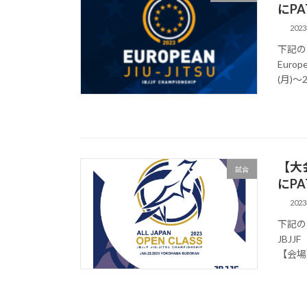
にPA
202
下記の
Europ
(月)～2
【大
試合
にPA
202
下記の
JBJ
【会場】