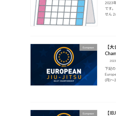
202
です。
せん 2
【大会結
European
Cha
202
下記の
Europ
(月)～2
【IBJ
European