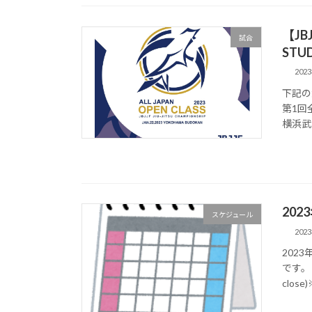
【J
試合
STU
202
下記の
第1回
横浜武道
20
スケジュール
202
202
です。 
clo