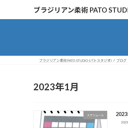
コ
ナ
ブラジリアン柔術 PATO STUD
ン
ビ
テ
ゲ
ン
ー
ツ
シ
へ
ョ
ス
ン
キ
に
ッ
移
ブラジリアン柔術 PATO STUDIO (パトスタジオ)
ブログ
プ
動
2023年1月
20
スケジュール
202