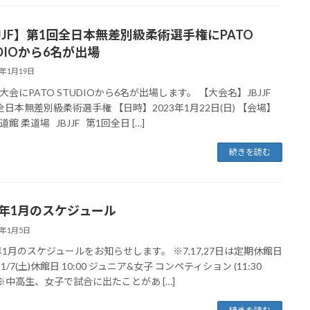
BJJF】第1回全日本無差別級柔術選手権にPATO
DIOから6名が出場
3年1月19日
大会にPATO STUDIOから6名が出場します。 【大会名】JBJJF
全日本無差別級柔術選手権 【日時】2023年1月22日(日) 【会場】
館 柔道場 JBJJF 第1回全日 […]
続きを読む
23年1月のスケジュール
3年1月5日
3年1月のスケジュールをお知らせします。 ※7,17,27日は定期休館日
1/7(土)休館日 10:00 ジュニア&女子 コンペティション (11:30
se)※中高生、女子で試合に出たことがあ […]