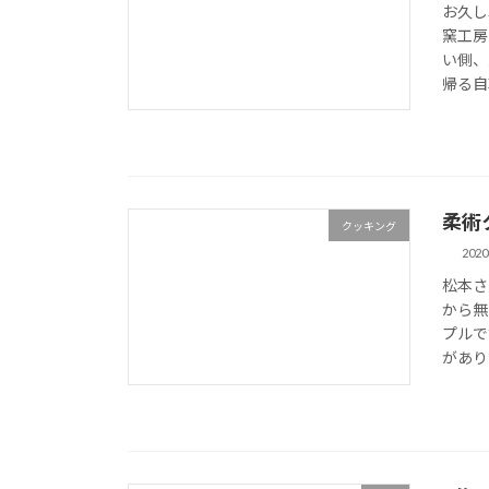
お久し
窯工房
い側、
帰る自
柔術
クッキング
202
松本さ
から無
プルで
がありま