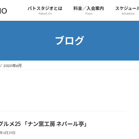
パトスタジオとは
料金／入会案内
スケジュー
IO
About Us
Fees
Schedule
ブログ
2020年6月
グルメ25 「ナン窯工房 ネパール亭」
0年6月29日