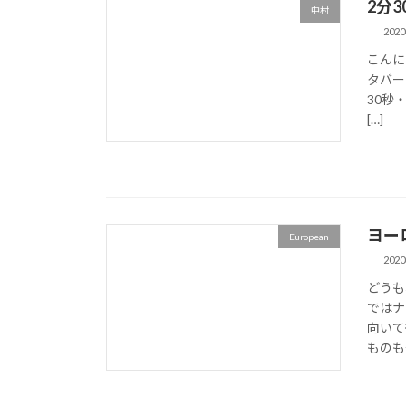
2分3
中村
202
こんに
タバ
30秒
[…]
ヨーロ
European
202
どうも
ではナ
向いて
ものも