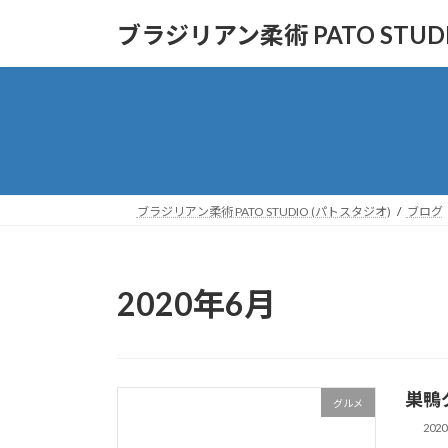
コ
ナ
ブラジリアン柔術 PATO STUD
ン
ビ
テ
ゲ
ン
ー
ツ
シ
へ
ョ
ス
ン
キ
に
ッ
移
ブラジリアン柔術 PATO STUDIO (パトスタジオ)
ブログ
プ
動
2020年6月
巣鴨
グルメ
202