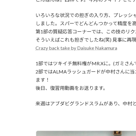
日
時
いろいろな状況での担ぎの入り方、プレッシ
:
しました。スパーでどんどんつかって精度を
第1部の質疑応答コーナーでは、この技のリク
そういえばこれも担ぎでしたね(笑) 見事に
Crazy back take by Daisuke Nakamura
1部ではツキイチ無料権がMR.Xに。(ガミさん
2部ではALMAラッシュガードが中村さんに
ます！
後日、復習用動画をお送ります。
来週はアブダビグランドスラムがあり、中村