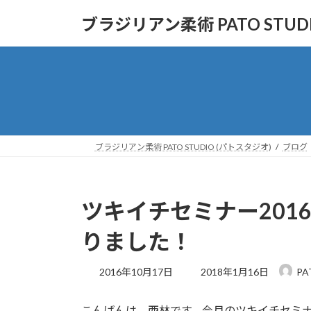
コ
ナ
ブラジリアン柔術 PATO STUD
ン
ビ
テ
ゲ
ン
ー
ツ
シ
へ
ョ
ス
ン
キ
に
ッ
移
ブラジリアン柔術 PATO STUDIO (パトスタジオ)
ブログ
プ
動
ツキイチセミナー2016
りました！
最
2016年10月17日
2018年1月16日
PA
終
更
こんばんは。西林です。今月のツキイチセミ
新