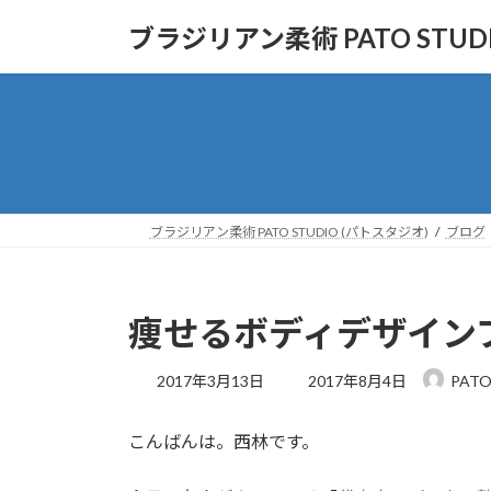
コ
ナ
ブラジリアン柔術 PATO STUD
ン
ビ
テ
ゲ
ン
ー
ツ
シ
へ
ョ
ス
ン
キ
に
ッ
移
ブラジリアン柔術 PATO STUDIO (パトスタジオ)
ブログ
プ
動
痩せるボディデザイン
最
2017年3月13日
2017年8月4日
PATO
終
更
こんばんは。西林です。
新
日
時