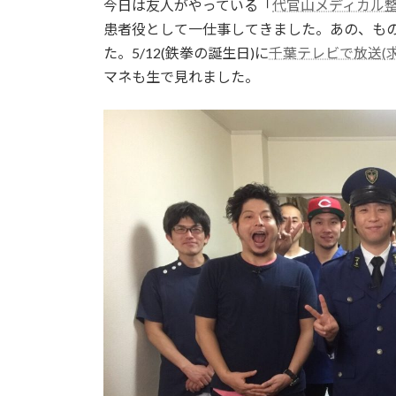
今日は友人がやっている「
代官山メディカル
:
患者役として一仕事してきました。あの、もの
た。5/12(鉄拳の誕生日)に
千葉テレビで放送(
マネも生で見れました。