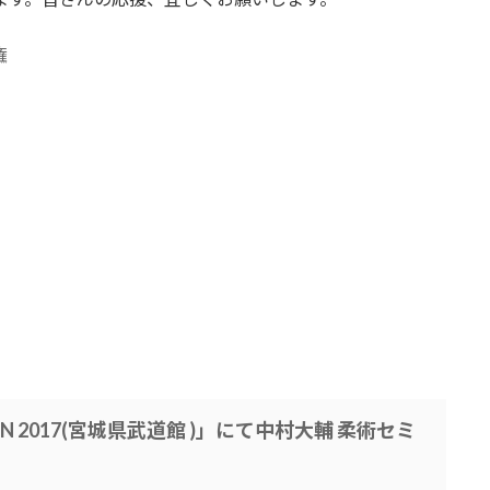
権
h JAPAN 2017(宮城県武道館 )」にて中村大輔 柔術セミ