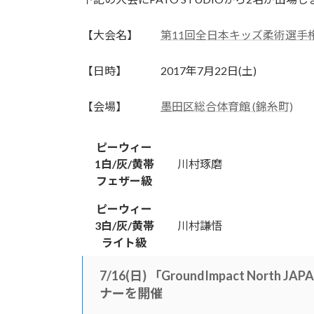
日
時
【大会名】
第11回全日本キッズ柔術選手
:
【日時】 2017年7月22日(土)
【会場】
墨田区総合体育館 (錦糸町)
ピーウィー
1白/灰/黄帯
川村琢磨
フェザー級
ピーウィー
3白/灰/黄帯
川村謙悟
ライト級
7/16(日) 「GroundImpact Nort
ナーを開催