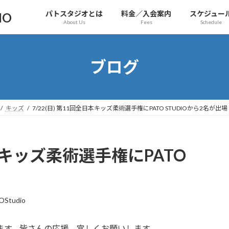
パトスタジオとは
料金／入会案内
スケジュー
IO
About Us
Fees
Schedule
ブログ
キッズ
7/22(日) 第11回全日本キッズ柔術選手権にPATO STUDIOから2名が出場
日本キッズ柔術選手権にPATO
OStudio
場します。皆さんの応援、宜しくお願いします。