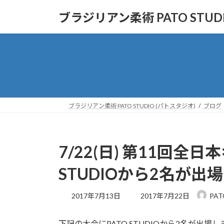
コ
ナ
ブラジリアン柔術 PATO STUD
ン
ビ
テ
ゲ
ン
ー
ツ
シ
へ
ョ
ス
ン
キ
に
ッ
移
ブラジリアン柔術 PATO STUDIO (パトスタジオ)
ブログ
プ
動
7/22(日) 第11回全
STUDIOから2名が出場
最
2017年7月13日
2017年7月22日
PAT
終
更
下記の大会にPATO STUDIOから2名が出
新