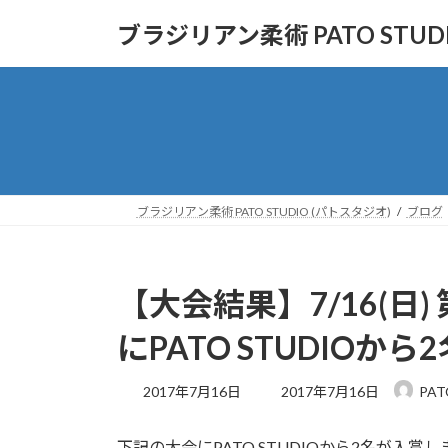
コ
ナ
ブラジリアン柔術 PATO STUD
ン
ビ
テ
ゲ
ン
ー
ツ
シ
へ
ョ
ス
ン
キ
に
ッ
移
ブラジリアン柔術 PATO STUDIO (パトスタジオ)
ブログ
プ
動
【大会結果】7/16(日
にPATO STUDIOから
最
2017年7月16日
2017年7月16日
PAT
終
更
下記の大会にPATO STUDIOから2名が
新