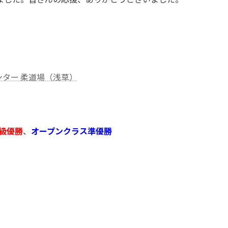
ター 柔道場（浅草）
級優勝
、
オープンクラス準優勝