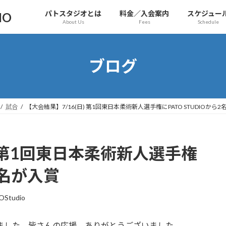
パトスタジオとは
料金／入会案内
スケジュー
IO
About Us
Fees
Schedule
ブログ
試合
【大会結果】7/16(日) 第1回東日本柔術新人選手権にPATO STUDIOから2
) 第1回東日本柔術新人選手権
2名が入賞
OStudio
入賞しました。皆さんの応援、ありがとうございました。