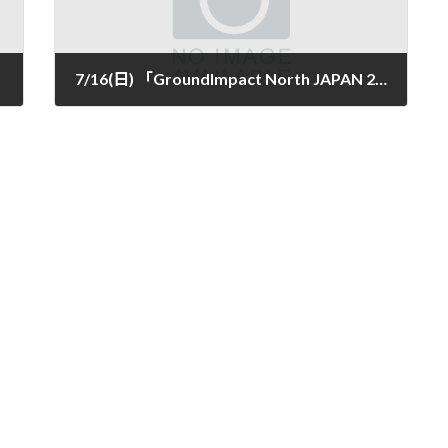
7/16(日) 「GroundImpact North JAPAN 2017(宮城県武道館 )」、7/17(月・祝) 盛岡ブラジリアン柔術アカデミーでのセミナーが終わりました。
2017年7月21日