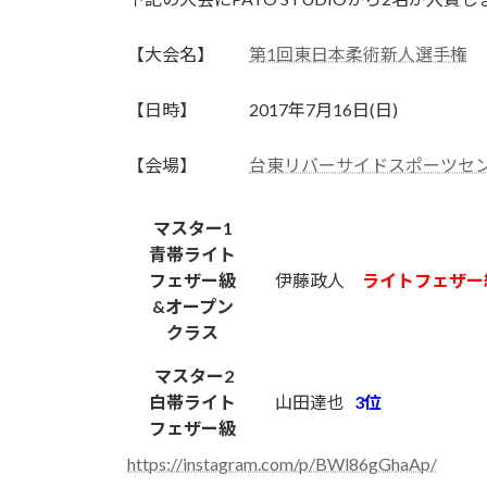
日
時
【大会名】
第1回東日本柔術新人選手権
:
【日時】 2017年7月16日(日)
【会場】
台東リバーサイドスポーツセン
マスター1
青帯ライト
フェザー級
伊藤政人
ライトフェザー
&オープン
クラス
マスター2
白帯ライト
山田達也
3位
フェザー級
https://instagram.com/p/BWl86gGhaAp/