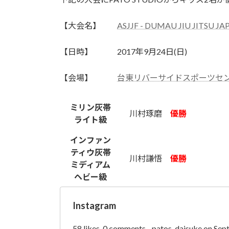
日
時
【大会名】
ASJJF - DUMAU JIU JITSU J
:
【日時】 2017年9月24日(日)
【会場】
台東リバーサイドスポーツセン
ミリン灰帯
川村琢磨
優勝
ライト級
インファン
ティウ灰帯
川村謙悟
優勝
ミディアム
ヘビー級
Instagram
58 likes, 0 comments - patos_daisuke on Sep