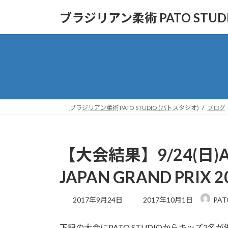
コ
ナ
ブラジリアン柔術 PATO STUD
ン
ビ
テ
ゲ
ン
ー
ツ
シ
へ
ョ
ス
ン
キ
に
ッ
移
ブラジリアン柔術 PATO STUDIO (パトスタジオ)
ブログ
プ
動
【大会結果】9/24(日)ASJJ
JAPAN GRAND PR
最
2017年9月24日
2017年10月1日
PAT
終
更
下記の大会にPATO STUDIOからキッズ
新