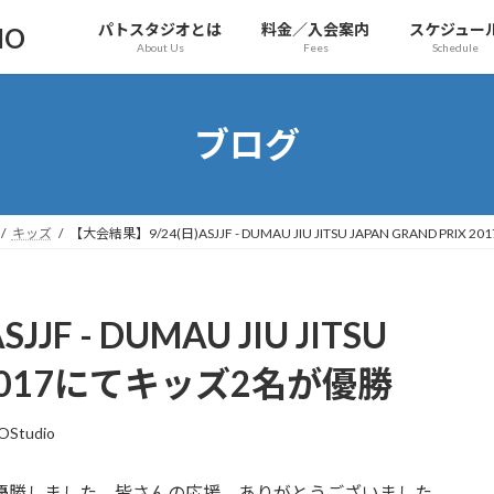
パトスタジオとは
料金／入会案内
スケジュー
IO
About Us
Fees
Schedule
ブログ
キッズ
【大会結果】9/24(日)ASJJF - DUMAU JIU JITSU JAPAN GRAND PR
F - DUMAU JIU JITSU
IX 2017にてキッズ2名が優勝
OStudio
2名が優勝しました。皆さんの応援、ありがとうございました。