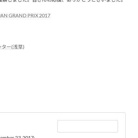
APAN GRAND PRIX 2017
ター(浅草)
tember 23, 2017: