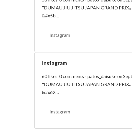
"DUMAU JIU JITSU JAPAN GRAND P
&#x5b…
Instagram
Instagram
60 likes, 0 comments - patos_daisuke on Sep
"DUMAU JIU JITSU JAPAN GRAND P
&#x62…
Instagram