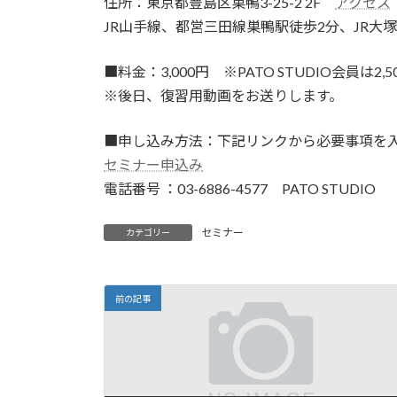
住所：東京都豊島区巣鴨3-25-2 2F
アクセス
JR山手線、都営三田線巣鴨駅徒歩2分、JR大塚
■料金：3,000円 ※PATO STUDIO会員は2
※後日、復習用動画をお送りします。
■申し込み方法：下記リンクから必要事項を
セミナー申込み
電話番号 ：03-6886-4577 PATO STUDIO
セミナー
カテゴリー
前の記事