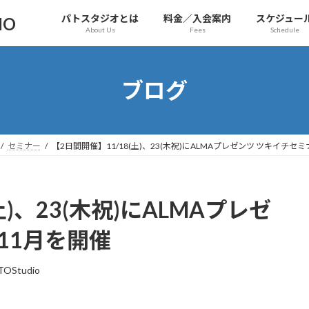
パトスタジオとは
料金／入会案内
スケジュー
IO
About Us
Fees
Schedule
ブログ
セミナー
【2日間開催】11/18(土)、23(木祝)にALMAプレゼンツ ツキイチセ
土)、23(木祝)にALMAプレゼ
11月を開催
TOStudio