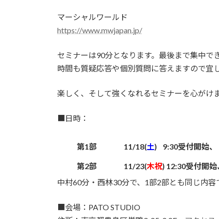
マーシャルワールド
https://www.mwjapan.jp/
セミナーは90分となります。最後まで集中で
時間も質疑応答や個別質問に答えますので宜
楽しく、そして強くなれるセミナーを心がけ
■日時：
第1部
11/18(
土
)
9
:30受付開始、 1
第2部
11/23(
木祝
) 12:30受付開始
中村60分・西林30分で、1部2部とも同じ内容
■会場：PATO STUDIO