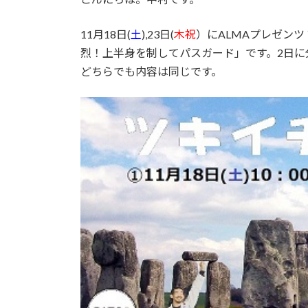
日
時
11月18日(
土
),23日(
木祝
）にALMAプレゼン
:
烈！上半身を制してパスガード」です。2日に
どちらでも内容は同じです。