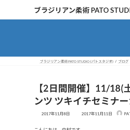
コ
ナ
ブラジリアン柔術 PATO STUD
ン
ビ
テ
ゲ
ン
ー
ツ
シ
へ
ョ
ス
ン
キ
に
ッ
移
ブラジリアン柔術 PATO STUDIO (パトスタジオ)
ブログ
プ
動
【2日間開催】11/18(
ンツ ツキイチセミナー
最
2017年11月8日
2017年11月11日
PA
終
更
こんにちは。中村です。
新