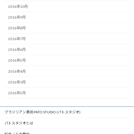
2016年10月
2016年9月
2016年8月
2016年7月
2016年6月
2016年5月
2016年4月
2016年3月
2016年2月
ブラジリアン柔術 PATO STUDIO (パトスタジオ)
パトスタジオとは