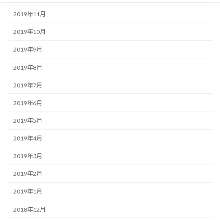
2019年11月
2019年10月
2019年9月
2019年8月
2019年7月
2019年6月
2019年5月
2019年4月
2019年3月
2019年2月
2019年1月
2018年12月