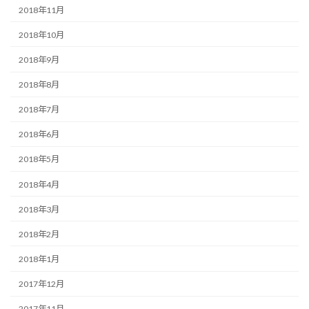
2018年11月
2018年10月
2018年9月
2018年8月
2018年7月
2018年6月
2018年5月
2018年4月
2018年3月
2018年2月
2018年1月
2017年12月
2017年11月