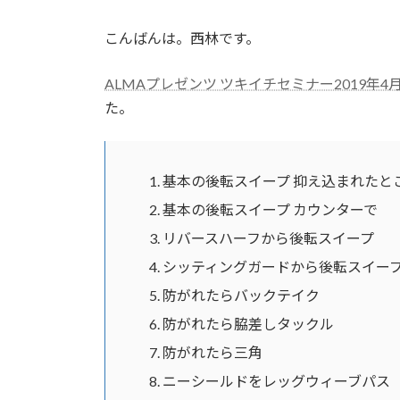
終
更
こんばんは。西林です。
新
日
時
ALMAプレゼンツ ツキイチセミナー2019年
:
た。
基本の後転スイープ 抑え込まれたと
基本の後転スイープ カウンターで
リバースハーフから後転スイープ
シッティングガードから後転スイー
防がれたらバックテイク
防がれたら脇差しタックル
防がれたら三角
ニーシールドをレッグウィーブパス