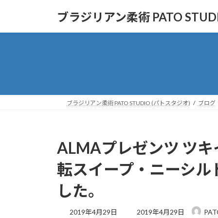
コ
ナ
ブラジリアン柔術 PATO STUD
ン
ビ
テ
ゲ
ン
ー
ツ
シ
へ
ョ
ス
ン
キ
に
ッ
移
ブラジリアン柔術 PATO STUDIO (パトスタジオ)
ブログ
プ
動
ALMAプレゼンツ ツキ
転スイープ・ニーシル
した。
最
2019年4月29日
2019年4月29日
PAT