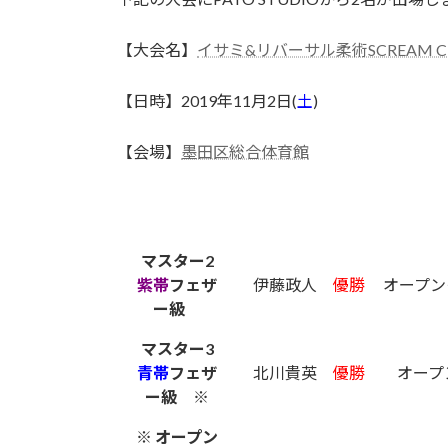
日
時
【大会名】
イサミ&リバーサル柔術SCREAM CU
:
【日時】2019年11月2日(
土
)
【会場】
墨田区総合体育館
マスター2
紫帯
フェザ
伊藤政人
優勝
オープン
ー級
マスター3
青帯
フェザ
北川貴英
優勝
オープ
ー級 ※
※ オープン