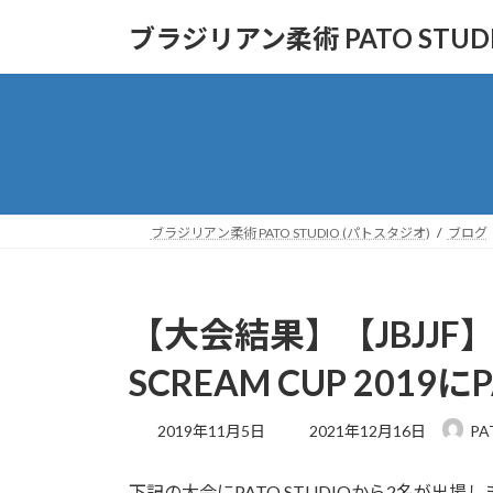
コ
ナ
ブラジリアン柔術 PATO STUD
ン
ビ
テ
ゲ
ン
ー
ツ
シ
へ
ョ
ス
ン
キ
に
ッ
移
ブラジリアン柔術 PATO STUDIO (パトスタジオ)
ブログ
プ
動
【大会結果】【JBJJ
SCREAM CUP 2019
最
2019年11月5日
2021年12月16日
PA
終
更
下記の大会にPATO STUDIOから2名が
新