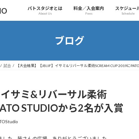
パトスタジオとは
料金／入会案内
スケジュー
IO
About Us
Fees
Schedule
ブログ
試合
【大会結果】【JBJJF】イサミ&リバーサル柔術SCREAM CUP 2019にPATO
F】イサミ&リバーサル柔術
にPATO STUDIOから2名が入賞
TOStudio
出場しました。皆さんの応援、ありがとうございました。