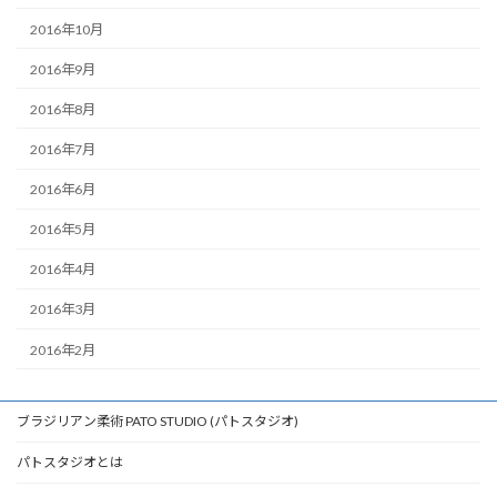
2016年10月
2016年9月
2016年8月
2016年7月
2016年6月
2016年5月
2016年4月
2016年3月
2016年2月
ブラジリアン柔術 PATO STUDIO (パトスタジオ)
パトスタジオとは