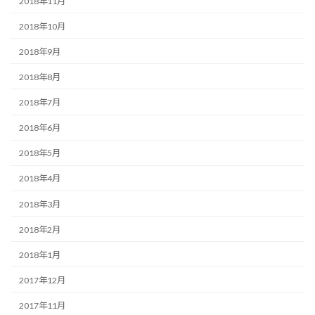
2018年11月
2018年10月
2018年9月
2018年8月
2018年7月
2018年6月
2018年5月
2018年4月
2018年3月
2018年2月
2018年1月
2017年12月
2017年11月