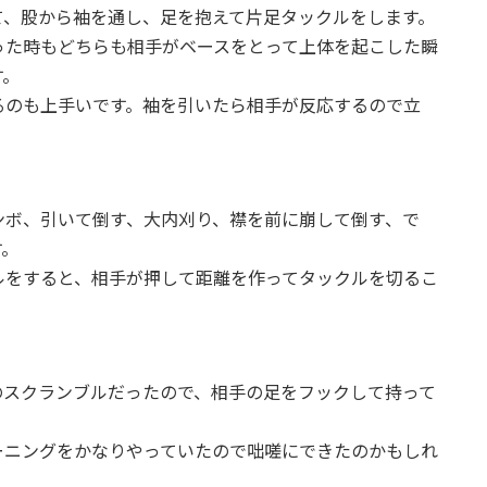
て、股から袖を通し、足を抱えて片足タックルをします。
った時もどちらも相手がベースをとって上体を起こした瞬
す。
るのも上手いです。袖を引いたら相手が反応するので立
ンボ、引いて倒す、大内刈り、襟を前に崩して倒す、で
す。
ルをすると、相手が押して距離を作ってタックルを切るこ
のスクランブルだったので、相手の足をフックして持って
ーニングをかなりやっていたので咄嗟にできたのかもしれ