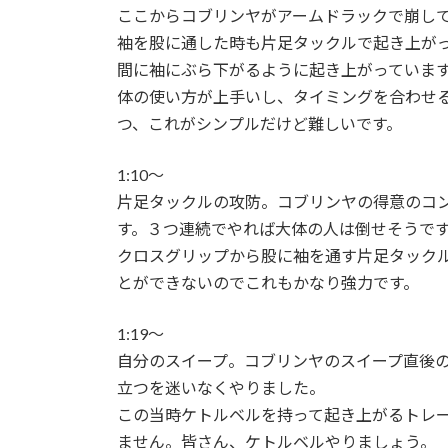
ここからコブリンヤがアームドラックで崩し
袖を股に通した時も片足タックルで起き上が
間に袖にぶら下がるように起き上がっていま
体の使い方が上手いし、タイミングを合わせ
つ、これがシンプルだけど難しいです。
1:10〜
片足タックルの攻防。コブリンヤの得意のコ
す。３つ連続でやれば大体の人は倒せそうで
クロスグリップから股に袖を通す片足タック
とができないのでこれもかなり強力です。
1:19〜
自分のスイープ。コブリンヤのスイープ直後
立つを迷いなくやりました。
この当時ケトルベルを持って起き上がるトレ
ません。皆さん、ケトルベルやりましょう。