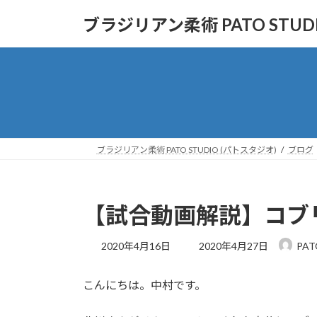
コ
ナ
ブラジリアン柔術 PATO STUD
ン
ビ
テ
ゲ
ン
ー
ツ
シ
へ
ョ
ス
ン
キ
に
ッ
移
ブラジリアン柔術 PATO STUDIO (パトスタジオ)
ブログ
プ
動
【試合動画解説】コブリ
最
2020年4月16日
2020年4月27日
PAT
終
更
こんにちは。中村です。
新
日
時