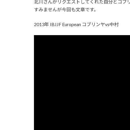
北川さんがリクエストしてくれた自分とコブ
:
すみませんが今回も文章です。
2013年 IBJJF European コブリンヤvs中村