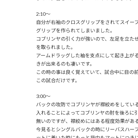
2:10〜
自分が右袖のクロスグリップをされてスイー
グリップを作られてしまいました。
コブリンヤの引く力が強いので、左足を立た
を取られました。
アームドラッグした袖を支点にして起き上が
きが出来るのも凄いです。
この時の事は良く覚えていて、試合中に目の
この試合だけです。
3:00〜
バックの攻防でコブリンヤが襟絞めをしてい
入れることによってコブリンヤの肘を後ろに
無いのですが、襟絞めにはある程度効果があ
今見るとシングルバックの時にリーバスハー
ットに着いた時にもっと背中もマットにつき