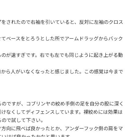
プをされたので右袖を引いていると、反対に左袖のクロス
せてベースをとろうとした所でアームドラッグからバック
るのが速すぎです。右でも左でも同じように起き上がる動
前から人がいなくなったと感じました。この感覚は今まで
るのですが、コブリンヤの絞め手側の足を自分の股に深く
引けなくしてディフェンスしています。裸絞めには効果は
るので試して下さい。
フ方向に飛べば良かったとか、アンダーフック側の肩をマ
にいけば良かったかなと思います。