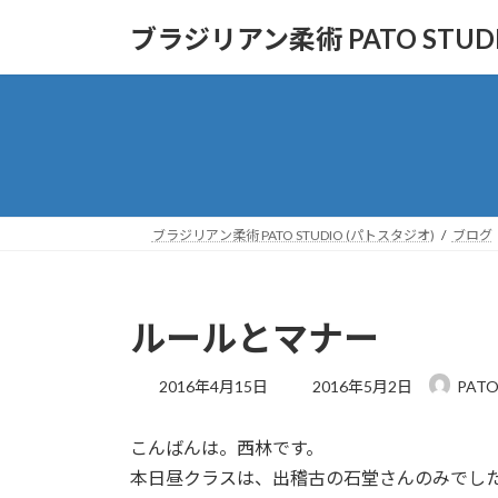
コ
ナ
ブラジリアン柔術 PATO STUD
ン
ビ
テ
ゲ
ン
ー
ツ
シ
へ
ョ
ス
ン
キ
に
ッ
移
ブラジリアン柔術 PATO STUDIO (パトスタジオ)
ブログ
プ
動
ルールとマナー
最
2016年4月15日
2016年5月2日
PATO
終
更
こんばんは。西林です。
新
日
本日昼クラスは、出稽古の石堂さんのみでし
時