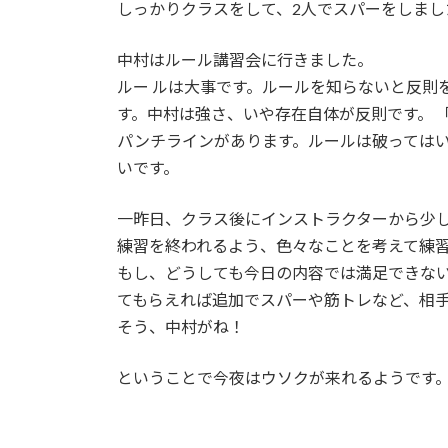
しっかりクラスをして、2人でスパーをしまし
:
中村はルール講習会に行きました。
ルー ルは大事です。ルールを知らないと反則
す。中村は強さ、いや存在自体が反則です。 
パンチラインがあります。ルールは破っては
いです。
一昨日、クラス後にインストラクターから少
練習を終われるよう、色々なことを考えて練
もし、どうしても今日の内容では満足できな
てもらえれば追加でスパーや筋トレなど、相
そう、中村がね！
ということで今夜はウソクが来れるようです