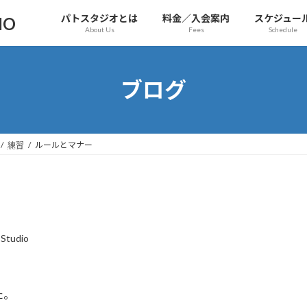
パトスタジオとは
料金／入会案内
スケジュー
IO
About Us
Fees
Schedule
ブログ
練習
ルールとマナー
Studio
た。