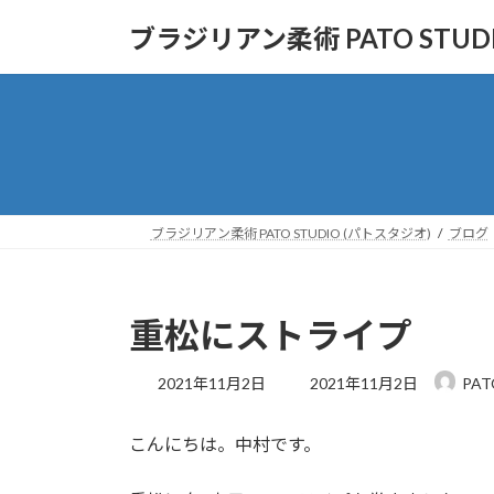
コ
ナ
ブラジリアン柔術 PATO STUD
ン
ビ
テ
ゲ
ン
ー
ツ
シ
へ
ョ
ス
ン
キ
に
ッ
移
ブラジリアン柔術 PATO STUDIO (パトスタジオ)
ブログ
プ
動
重松にストライプ
最
2021年11月2日
2021年11月2日
PAT
終
更
こんにちは。中村です。
新
日
時