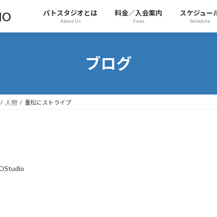
パトスタジオとは
料金／入会案内
スケジュー
IO
About Us
Fees
Schedule
ブログ
人物
重松にストライプ
OStudio