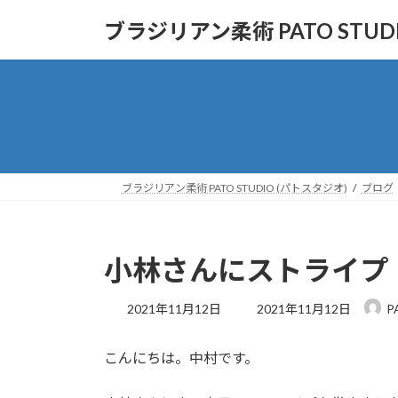
コ
ナ
ブラジリアン柔術 PATO STUD
ン
ビ
テ
ゲ
ン
ー
ツ
シ
へ
ョ
ス
ン
キ
に
ッ
移
ブラジリアン柔術 PATO STUDIO (パトスタジオ)
ブログ
プ
動
小林さんにストライプ
最
2021年11月12日
2021年11月12日
P
終
更
こんにちは。中村です。
新
日
時