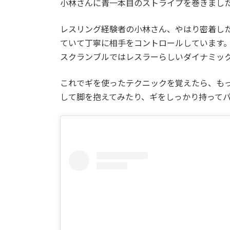
小林さんに青一本目のストライプを巻きまし
:
レスリング経験者の小林さん、やはり密着し
ていて丁寧に相手をコントロールしています
スクランブルではレスラーらしいダイナミッ
これでギを使ったテクニックを覚えたら、も
して脚を抱えてみたり、ギをしっかり持って