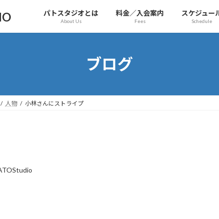
パトスタジオとは
料金／入会案内
スケジュー
IO
About Us
Fees
Schedule
ブログ
人物
小林さんにストライプ
ATOStudio