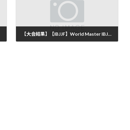
【大会結果】【IBJJF】World Master IBJJF Jiu-Jitsu Championship 2021にPATO STUDIOから1名が入賞
2021年11月16日