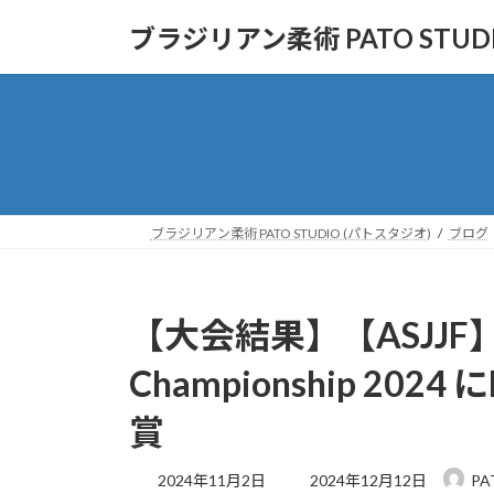
コ
ナ
ブラジリアン柔術 PATO STUD
ン
ビ
テ
ゲ
ン
ー
ツ
シ
へ
ョ
ス
ン
キ
に
ッ
移
ブラジリアン柔術 PATO STUDIO (パトスタジオ)
ブログ
プ
動
【大会結果】【ASJJF】Asjjf
Championship 202
賞
最
2024年11月2日
2024年12月12日
PA