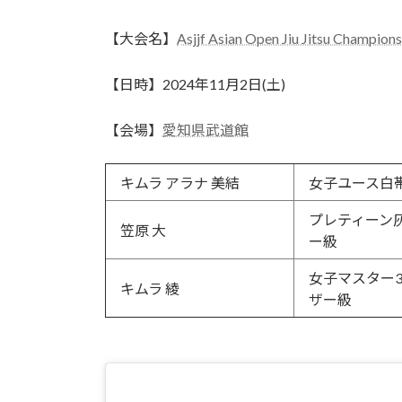
終
更
【大会名】
Asjjf Asian Open Jiu Jitsu Champion
新
日
時
【日時】2024年11月2日(土)
:
【会場】
愛知県武道館
キムラ アラナ 美結
女子ユース白
プレティーン
笠原 大
ー級
女子マスター
キムラ 綾
ザー級