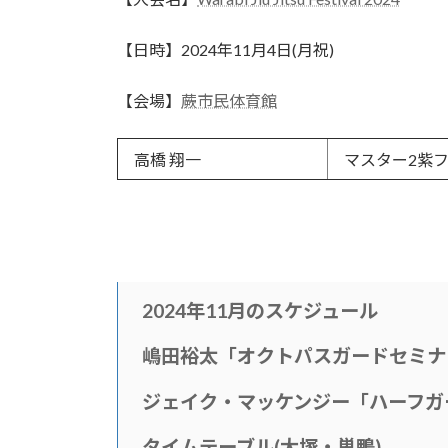
日
時
【日時】2024年11月4日(月祝)
:
【会場】
蕨市民体育館
高橋 翔一
マスター2紫
2024年11月のスケジュール
嶋田裕太「オクトパスガードセミナ
ジェイク・マッケンジー「ハーフガ
タイムテー
ブル(大塚・巣鴨)