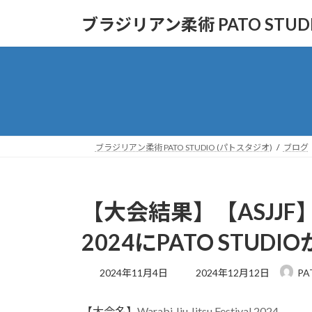
コ
ナ
ブラジリアン柔術 PATO STUD
ン
ビ
テ
ゲ
ン
ー
ツ
シ
へ
ョ
ス
ン
キ
に
ッ
移
ブラジリアン柔術 PATO STUDIO (パトスタジオ)
ブログ
プ
動
【大会結果】【ASJJF】 Wara
2024にPATO STUD
最
2024年11月4日
2024年12月12日
PA
終
更
【大会名】
Warabi Jiu Jitsu Festival 2024
新