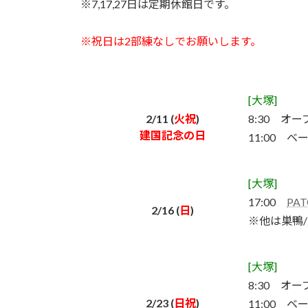
※7,17,27日は定期休館日です。
:
※祝日は2部練なしでお願いします。
[大塚]
2/11 (
火祝
)
8:30 オ
建国記念の日
11:00 ベ
[大塚]
17:00
PAT
2/16 (
日
)
※他は巣鴨
[大塚]
8:30 オ
2/23 (
日祝
)
11:00 ベ