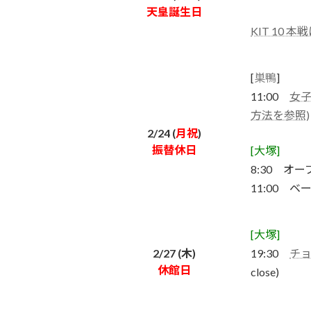
天皇誕生日
KIT 10
[
巣鴨
]
11:00
女子
方法を参照)
2/24 (
月祝
)
振替休日
[大塚]
8:30 オ
11:00 ベ
[大塚]
2/27 (木)
19:30
チョ
休館日
close)