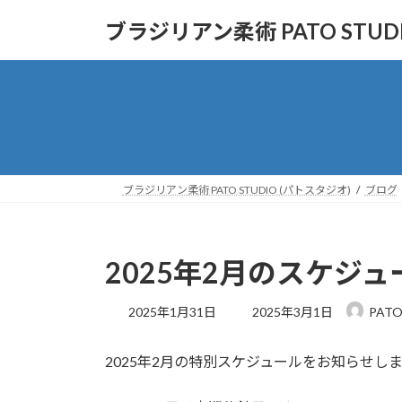
コ
ナ
ブラジリアン柔術 PATO STUD
ン
ビ
テ
ゲ
ン
ー
ツ
シ
へ
ョ
ス
ン
キ
に
ッ
移
ブラジリアン柔術 PATO STUDIO (パトスタジオ)
ブログ
プ
動
2025年2月のスケジュ
最
2025年1月31日
2025年3月1日
PATO
終
更
2025年2月の特別スケジュールをお知らせし
新
日
時