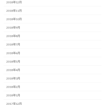
2018年12月
2018年11月
2018年10月
2018年9月
2018年8月
2018年7月
2018年6月
2018年5月
2018年4月
2018年3月
2018年2月
2018年1月
2017年12月