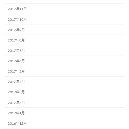
2017年11月
2017年10月
2017年9月
2017年8月
2017年7月
2017年6月
2017年5月
2017年4月
2017年3月
2017年2月
2017年1月
2016年12月