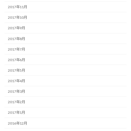
2017年11月
2017年10月
2017年9月
2017年8月
2017年7月
2017年6月
2017年5月
2017年4月
2017年3月
2017年2月
2017年1月
2016年12月