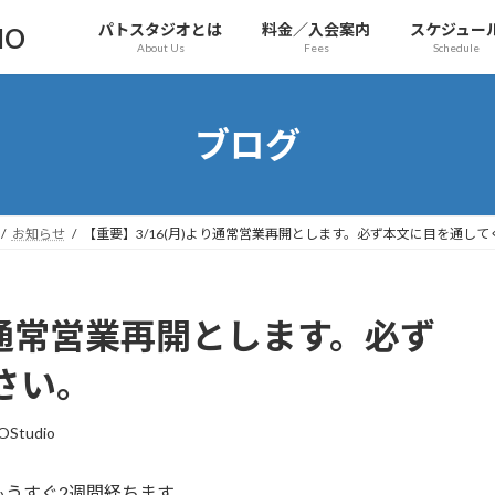
パトスタジオとは
料金／入会案内
スケジュー
IO
About Us
Fees
Schedule
ブログ
お知らせ
【重要】3/16(月)より通常営業再開とします。必ず本文に目を通して
より通常営業再開とします。必ず
さい。
OStudio
うすぐ2週間経ちます。