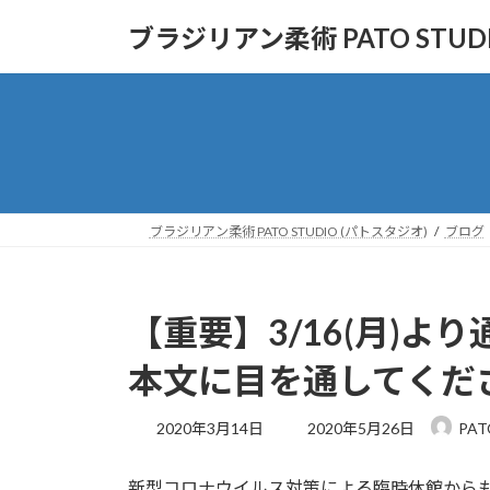
コ
ナ
ブラジリアン柔術 PATO STUD
ン
ビ
テ
ゲ
ン
ー
ツ
シ
へ
ョ
ス
ン
キ
に
ッ
移
ブラジリアン柔術 PATO STUDIO (パトスタジオ)
ブログ
プ
動
【重要】3/16(月)
本文に目を通してくだ
最
2020年3月14日
2020年5月26日
PAT
終
更
新型コロナウイルス対策による臨時休館からも
新