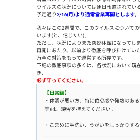
日
ウイルスの状況については連日報道されてい
時
予定通り
3/16(月)より通常営業再開とします。
:
我々はこの2週間で、このウイルスについて
います(と、信じたい)。
ただし、状況によりまた突然休館になってし
再開にあたり、以前より徹底を呼び掛けてい
万全の対策をもって運営する所存です。
下記の徹底事項の多くは、各状況において
現
き、
必ず守ってください。
【日常編】
・体調が悪い方、特に倦怠感や発熱のある
等)は、練習を控えてください。
・こまめに手洗い、うがいをしっかりする