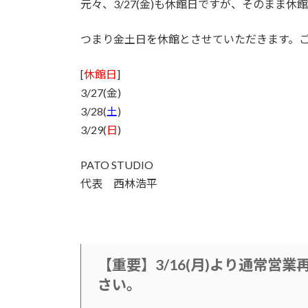
元々、3/27(金)も休館日ですが、そのまま休
:
つまり金土日を休館とさせていただきます。
[
休館日
]
3/27(金)
3/28(
土
)
3/29(
日
)
PATO STUDIO
代表 西林浩平
【重要】3/16(月)より通常営
さい。