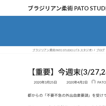
コ
ナ
ブラジリアン柔術 PATO STUD
ン
ビ
テ
ゲ
ン
ー
ツ
シ
へ
ョ
ス
ン
キ
に
ッ
移
ブラジリアン柔術 PATO STUDIO (パトスタジオ)
ブログ
プ
動
【重要】今週末(3/27,
最
2020年3月25日
2020年4月2日
PATO
終
更
都からの「不要不急の外出自粛要請」を受け
新
日
時