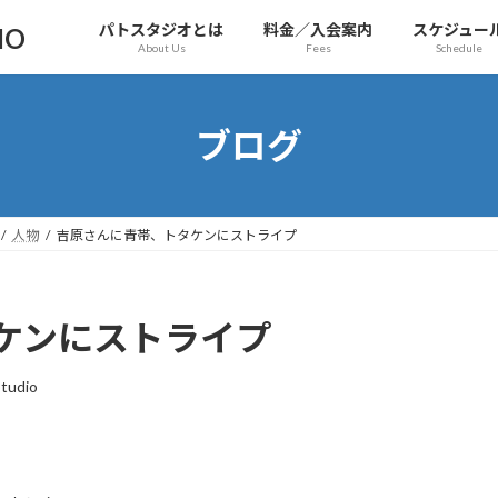
パトスタジオとは
料金／入会案内
スケジュー
IO
About Us
Fees
Schedule
ブログ
人物
吉原さんに青帯、トタケンにストライプ
ケンにストライプ
tudio