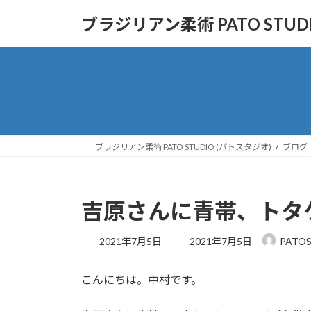
コ
ナ
ブラジリアン柔術 PATO STUD
ン
ビ
テ
ゲ
ン
ー
ツ
シ
へ
ョ
ス
ン
キ
に
ッ
移
ブラジリアン柔術 PATO STUDIO (パトスタジオ)
ブログ
プ
動
吉原さんに青帯、トタ
最
2021年7月5日
2021年7月5日
PATOS
終
更
こんにちは。中村です。
新
日
時