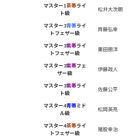
マスター1
茶帯
ライ
松井大次朗
ト級
マスター3
青帯
ライ
齊藤弘幸
トフェザー級
マスター3
紫帯
ライ
栗田朋洋
トフェザー級
マスター3
紫帯
フェ
伊藤政人
ザー級
マスター3
紫帯
ライ
佐藤公平
ト級
マスター4
青帯
ミド
松岡英亮
ル級
マスター4
茶帯
ライ
猪股幸治
トフェザー級