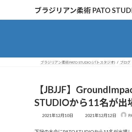
コ
ナ
ブラジリアン柔術 PATO STUD
ン
ビ
テ
ゲ
ン
ー
ツ
シ
へ
ョ
ス
ン
キ
に
ッ
移
ブラジリアン柔術 PATO STUDIO (パトスタジオ)
ブログ
プ
動
【JBJJF】GroundImpac
STUDIOから11名が出
最
2021年12月10日
2021年12月12日
P
終
更
下記の大会にPATO STUDIOから11名が
新