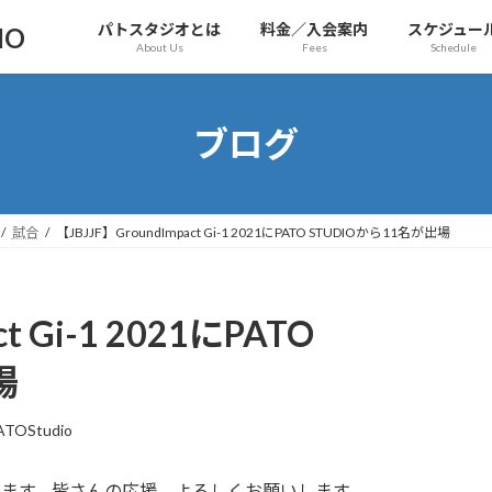
パトスタジオとは
料金／入会案内
スケジュー
IO
About Us
Fees
Schedule
ブログ
試合
【JBJJF】GroundImpact Gi-1 2021にPATO STUDIOから11名が出場
t Gi-1 2021にPATO
場
ATOStudio
出場します。皆さんの応援、よろしくお願いします。