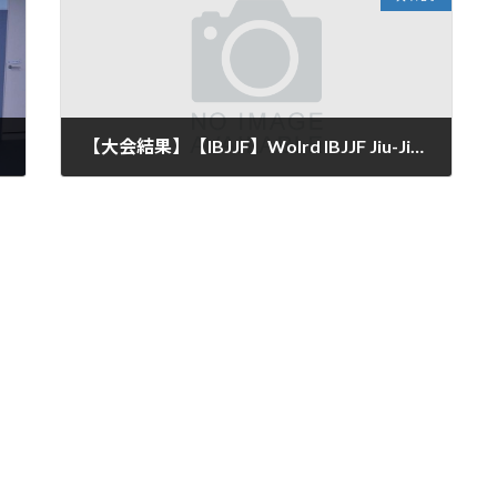
【大会結果】【IBJJF】Wolrd IBJJF Jiu-Jitsu Championship 2021(IBJJF 柔術世界選手権) にPATO STUDIOから 1名が入賞
2021年12月11日