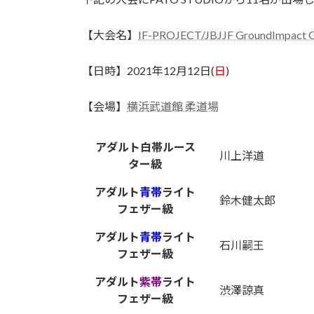
日
時
【大会名】
IF-PROJECT/JBJJF GroundImpact G
:
【日時】2021年12月12日(
日
)
【会場】
横浜武道館 柔道場
アダルト白帯ルース
川上洋道
ター級
アダルト
青帯
ライト
鈴木健太郎
フェザー級
アダルト
青帯
ライト
石川嗣王
フェザー級
アダルト
紫帯
ライト
渋澤諒真
フェザー級