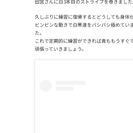
田宮さんに白3本目のストライプを巻きました
:
久しぶりに練習に復帰するとどうしても身体
ビンビンな動きで白帯達をバシバシ極めてい
た。
これで定期的に練習ができれば青ももうすぐ
頑張っていきましょう。