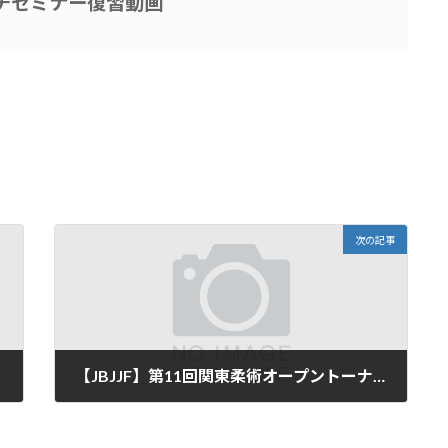
チセミナー復習動画
次の記事
【JBJJF】第11回関東柔術オープントーナメントPATO STUDIOから13名が出場
2022年3月9日