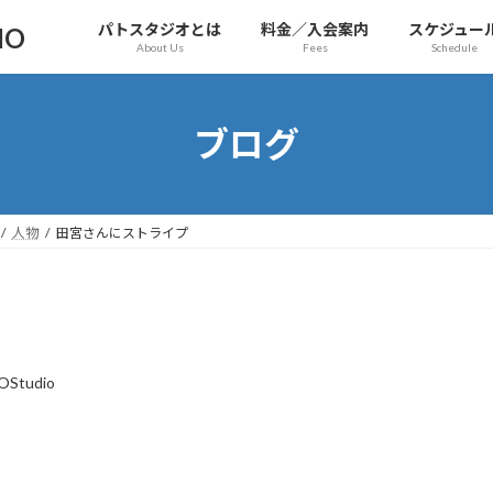
パトスタジオとは
料金／入会案内
スケジュー
IO
About Us
Fees
Schedule
ブログ
人物
田宮さんにストライプ
OStudio