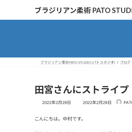
コ
ナ
ブラジリアン柔術 PATO STUD
ン
ビ
テ
ゲ
ン
ー
ツ
シ
へ
ョ
ス
ン
キ
に
ッ
移
ブラジリアン柔術 PATO STUDIO (パトスタジオ)
ブログ
プ
動
田宮さんにストライプ
最
2022年2月28日
2022年2月28日
PAT
終
更
こんにちは。中村です。
新
日
時