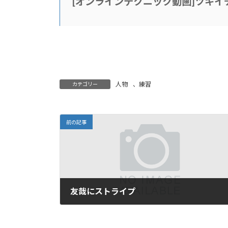
[
オンラインテクニック動画
]
ツキイ
人物
、
練習
カテゴリー
前の記事
友哉にストライプ
2022年2月28日