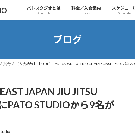
パトスタジオとは
料金／入会案内
スケジュー
IO
About Us
Fees
Schedule
ブログ
試合
【大会結果】【SJJJF】EAST JAPAN JIU JITSU CHAMPIONSHIP 2022に
T JAPAN JIU JITSU
22にPATO STUDIOから9名が
tudio