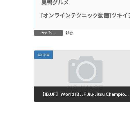
巣鴨グルメ
[
オンラインテクニック動画
]
ツキイ
試合
カテゴリー
前の記事
【IBJJF】World IBJJF Jiu-Jitsu Championship 2022にPATO STUDIOから1名が出場
2022年6月2日