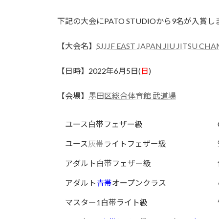
終
更
下記の大会にPATO STUDIOから9名が
新
日
時
【大会名】
SJJJF EAST JAPAN JIU JITSU CH
:
【日時】2022年6月5日(
日
)
【会場】
墨田区総合体育館 武道場
ユース白帯フェザー級
ユース
灰帯
ライトフェザー級
アダルト白帯フェザー級
アダルト
青帯
オープンクラス
マスター1白帯ライト級