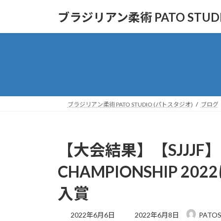
コ
ナ
ブラジリアン柔術 PATO STUD
ン
ビ
テ
ゲ
ン
ー
ツ
シ
へ
ョ
ス
ン
キ
に
ッ
移
ブラジリアン柔術 PATO STUDIO (パトスタジオ)
ブログ
プ
動
【大会結果】【SJJJF】EAS
CHAMPIONSHIP 20
入賞
最
2022年6月6日
2022年6月8日
PATOS