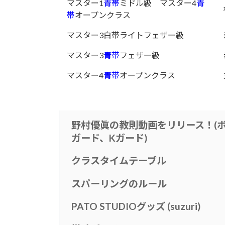
マスター1
青帯
ミドル級 マスター4
青
帯
オープンクラス
マスター3白帯ライトフェザー級
マスター3
青帯
フェザー級
マスター4
青帯
オープンクラス
野村優眞の教則動画をリリース！(
ガード、Kガード)
クラスタイムテーブル
スパーリングのルール
PATO STUDIOグッズ (suzuri)