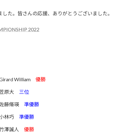
入賞しました。皆さんの応援、ありがとうございました。
AMPIONSHIP 2022
Girard William
優勝
笠原大
三位
佐藤脩瑛
準優勝
小林巧
準優勝
竹澤誠人
優勝