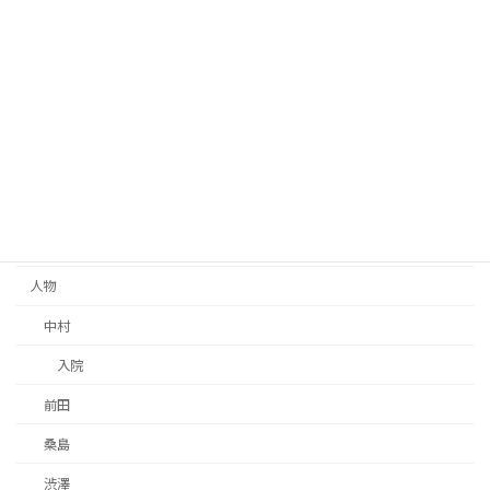
クッキング
スケジュール
スポンサー
セミナー
トレーニング
レビュー
三浦
人物
中村
入院
前田
桑島
渋澤