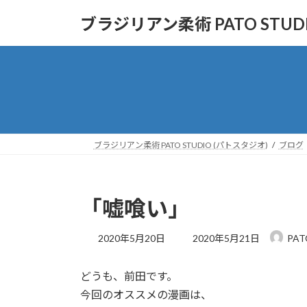
コ
ナ
ブラジリアン柔術 PATO STUD
ン
ビ
テ
ゲ
ン
ー
ツ
シ
へ
ョ
ス
ン
キ
に
ッ
移
ブラジリアン柔術 PATO STUDIO (パトスタジオ)
ブログ
プ
動
「嘘喰い」
最
2020年5月20日
2020年5月21日
PAT
終
更
どうも、前田です。
新
日
今回のオススメの漫画は、
時