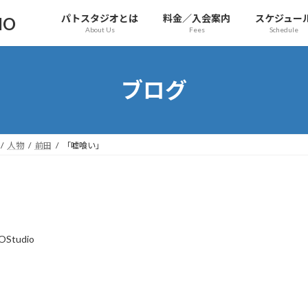
パトスタジオとは
料金／入会案内
スケジュー
IO
About Us
Fees
Schedule
ブログ
人物
前田
「嘘喰い」
OStudio