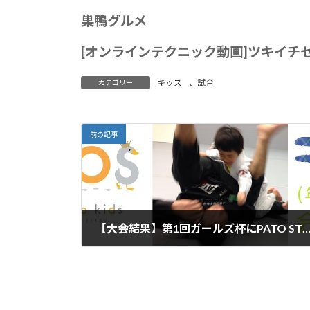
巣鴨グルメ
[
オンラインテクニック動画
]
ツキイチ
キッズ
、
試合
カテゴリー
前の記事
【大会結果】第1回ガールズ杯にPATO STUDIOから1名
2023年3月22日