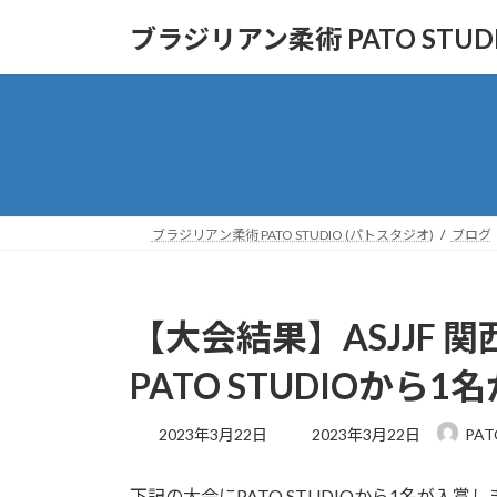
コ
ナ
ブラジリアン柔術 PATO STUD
ン
ビ
テ
ゲ
ン
ー
ツ
シ
へ
ョ
ス
ン
キ
に
ッ
移
ブラジリアン柔術 PATO STUDIO (パトスタジオ)
ブログ
プ
動
【大会結果】ASJJF 関
PATO STUDIOから1
最
2023年3月22日
2023年3月22日
PAT
終
更
下記の大会にPATO STUDIOから1名が入賞
新