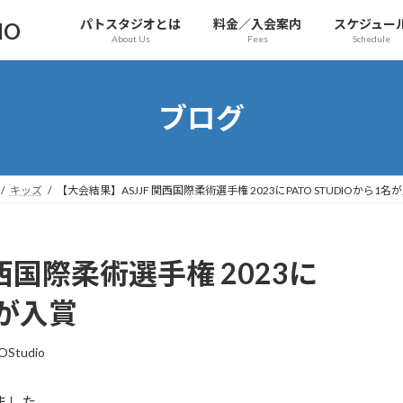
パトスタジオとは
料金／入会案内
スケジュー
IO
About Us
Fees
Schedule
ブログ
キッズ
【大会結果】ASJJF 関西国際柔術選手権 2023にPATO STUDIOから1名
西国際柔術選手権 2023に
名が入賞
OStudio
しました。