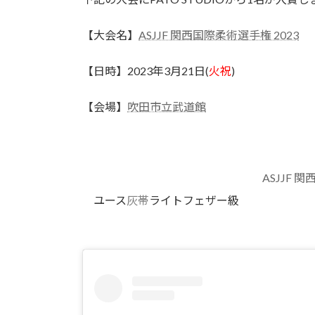
日
時
【大会名】
ASJJF 関西国際柔術選手権 2023
:
【日時】2023年3月21日(
火祝
)
【会場】
吹田市立武道館
ASJJF 
ユース
灰帯
ライトフェザー級