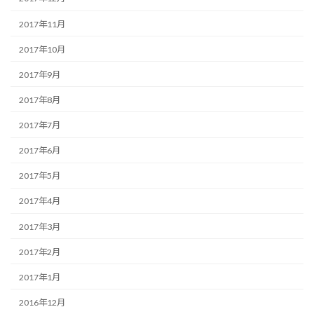
2017年11月
2017年10月
2017年9月
2017年8月
2017年7月
2017年6月
2017年5月
2017年4月
2017年3月
2017年2月
2017年1月
2016年12月