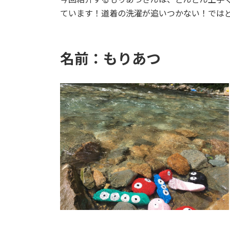
日
ています！道着の洗濯が追いつかない！では
時
:
名前：
もりあつ