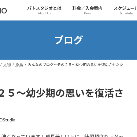
パトスタジオとは
料金／入会案内
スケジュー
IO
About Us
Fees
Schedule
ブログ
人物
桑島
みんなのブログ〜その２５〜幼少期の思いを復活させた女
２５〜幼少期の思いを復活さ
OStudio
く強くなっています！成長著しい上に、練習頻度も上がっ