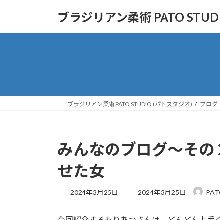
コ
ナ
ブラジリアン柔術 PATO STUD
ン
ビ
テ
ゲ
ン
ー
ツ
シ
へ
ョ
ス
ン
キ
に
ッ
移
ブラジリアン柔術 PATO STUDIO (パトスタジオ)
ブログ
プ
動
みんなのブログ〜その
せた女
最
2024年3月25日
2024年3月25日
PAT
終
更
今回紹介するもりあつさんは、どんどん上手
新